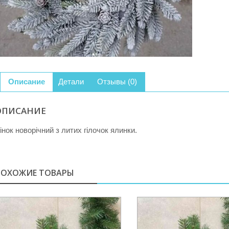
засні
лита
гілка
30см
Описание
Детали
Отзывы (0)
ОПИСАНИЕ
інок новорічний з литих гілочок ялинки.
ПОХОЖИЕ ТОВАРЫ