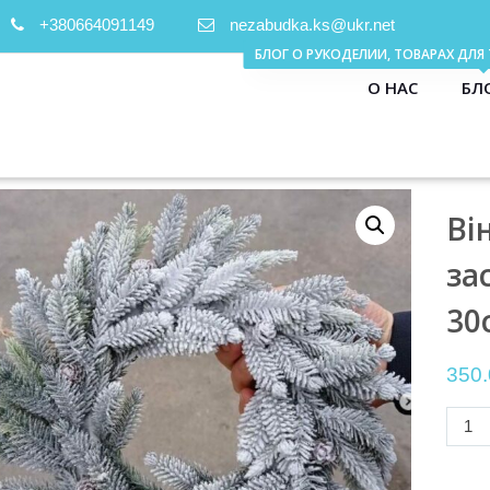
+380664091149
nezabudka.ks@ukr.net
О НАС
БЛ
Ві
за
30
350
Колич
товар
Вінок
Новор