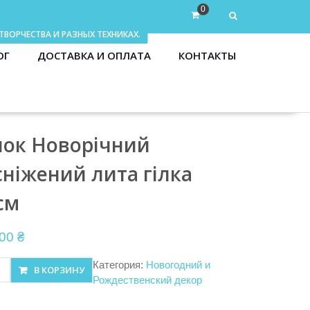
0
ОГ
ДОСТАВКА И ОПЛАТА
КОНТАКТЫ
нок Новорічний
сніжений лита гілка
см
.00
₴
ество
Категория:
Новогодний и
В КОРЗИНУ
а
Рождественский декор
ічний