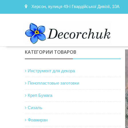
Skip
Херсон, вулиця 49-ї Гвардійської Дивізії, 10А
to
content
КАТЕГОРИИ ТОВАРОВ
Инструмент для декора
Пенопластовые заготовки
Креп Бумага
Сизаль
Фоамиран