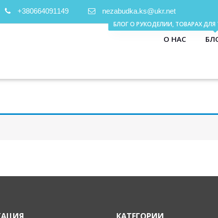
+380664091149
nezabudka.ks@ukr.net
О НАС
БЛ
ГАЦИЯ
КАТЕГОРИИ