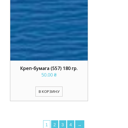
Креп-бумага (557) 180 гр.
50.00
₴
В КОРЗИНУ
1
2
3
4
→