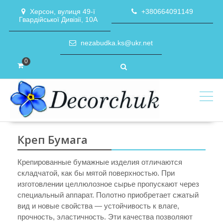
Skip
Херсон, вулиця 49-ї
+380664091149
to
Гвардійської Дивізії, 10А
content
nezabudka.ks@ukr.net
0
Креп Бумага
Крепированные бумажные изделия отличаются
складчатой, как бы мятой поверхностью. При
изготовлении целлюлозное сырье пропускают через
специальный аппарат. Полотно приобретает сжатый
вид и новые свойства — устойчивость к влаге,
прочность, эластичность. Эти качества позволяют