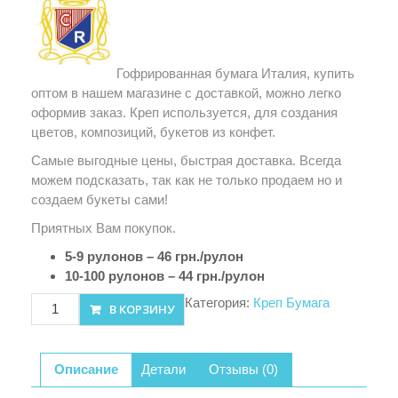
Гофрированная бумага Италия, купить
оптом в нашем магазине с доставкой, можно легко
оформив заказ. Креп используется, для создания
цветов, композиций, букетов из конфет.
Самые выгодные цены, быстрая доставка. Всегда
можем подсказать, так как не только продаем но и
создаем букеты сами!
Приятных Вам покупок.
5-9 рулонов – 46 грн./рулон
10-100 рулонов – 44 грн./рулон
Количество
Категория:
Креп Бумага
В КОРЗИНУ
товара
Креп
бумага
Описание
Детали
Отзывы (0)
(600)