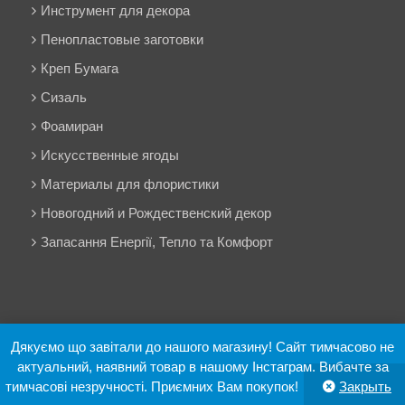
Инструмент для декора
Пенопластовые заготовки
Креп Бумага
Сизаль
Фоамиран
Искусственные ягоды
Материалы для флористики
Новогодний и Рождественский декор
Запасання Енергії, Тепло та Комфорт
Дякуємо що завітали до нашого магазину! Сайт тимчасово не
Decorchuk 2019 © Все права защищены.
актуальний, наявний товар в нашому Інстаграм. Вибачте за
Decorchuk
Nezabudka
тимчасові незручності. Приємних Вам покупок!
Закрыть