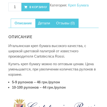
Количество
Категория:
Креп Бумага
В КОРЗИНУ
товара
Креп-
бумага
Описание
Детали
Отзывы (0)
(557)
180
ОПИСАНИЕ
гр.
Итальянская креп бумага высокого качества, с
широкой цветовой палитрой от известного
производителя Cartotecnica Rossi.
Купить креп бумагу можно по оптовым ценам. Цена
уменьшается, при увеличении количества рулонов в
корзине.
5-9 рулонов – 46 грн./рулон
10-100 рулонов – 44 грн./рулон