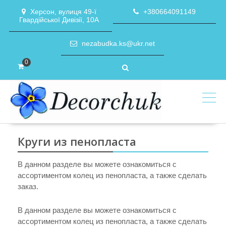
Skip
Херсон, вулиця 49-ї
+380664091149
to
Гвардійської Дивізії, 10А
content
nezabudka.ks@ukr.net
0
Круги из пенопласта
В данном разделе вы можете ознакомиться с
ассортиментом колец из пенопласта, а также сделать
заказ.
В данном разделе вы можете ознакомиться с
ассортиментом колец из пенопласта, а также сделать